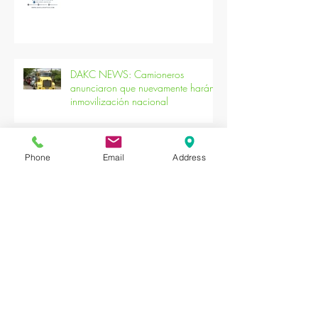
Coming soon!
DAKC NEWS: Camioneros
anunciaron que nuevamente harán
inmovilización nacional
Phone
Email
Address
DAKC NEWS: Vías cerradas por las
marchas ¡Evite trancones hoy
DAKC NEWS: Cierres viales por la
movilización de los profesores en
Bogotá