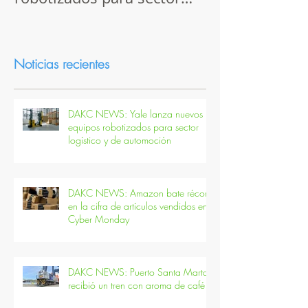
nuevos equipos
récord en la ci
robotizados para sector
artículos vend
logístico y de automoción
Cyber Monda
Noticias recientes
DAKC NEWS: Yale lanza nuevos
equipos robotizados para sector
logístico y de automoción
DAKC NEWS: Amazon bate récord
en la cifra de artículos vendidos en
Cyber Monday
DAKC NEWS: Puerto Santa Marta