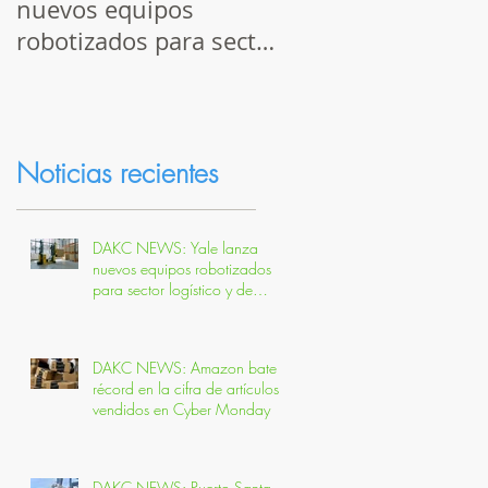
nuevos equipos
bate récord en la c
robotizados para sector
de artículos vendi
logístico y de
en Cyber Monday
automoción
Noticias recientes
DAKC NEWS: Yale lanza
nuevos equipos robotizados
para sector logístico y de
automoción
DAKC NEWS: Amazon bate
récord en la cifra de artículos
vendidos en Cyber Monday
DAKC NEWS: Puerto Santa