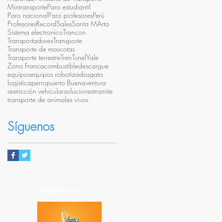
Mintransporte
Paro estudiantil
Paro nacional
Paro profesores
Perú
Profesores
Record
Sales
Santa MArta
Sistema electronico
Trancon
Transportadores
Transporte
Transporte de mascotas
Transporte terrestre
Tren
Tunel
Yale
Zona Franca
combustible
descargue
equipos
equipos robotizados
gato
logistica
perro
puerto Buenaventura
restricción vehicular
soluciones
tramite
transporte de animales vivos
Síguenos
Apoyamos a: