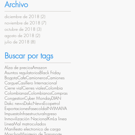
Archivo
diciembre de 2018
(2)
2 entradas
noviembre de 2018
(7)
7 entradas
octubre de 2018
(3)
3 entradas
agosto de 2018
(2)
2 entradas
julio de 2018
(8)
8 entradas
Buscar por tags
Alza de precios
Amazon
Asuntos regulatorios
Black Friday
Bogota
Cafe
Camioneros
Camiones
Cargue
Casillero Internacional
Cierre vial
Cierres viales
Colombia
Colombianas
Colombianos
Compras
Congestion
Cyber Monday
DIAN
Dakc news
DakcNews
Ecopetrol
Exportaciones
Fasecolda
INVIMA
IVA
Impuesto
Infraestructura
Ingreso
Inmovilización Nacional
Km
La linea
Linea
Mal matroculados
Manifiesto electronico de carga
Marchas
Ministerio de Transporte